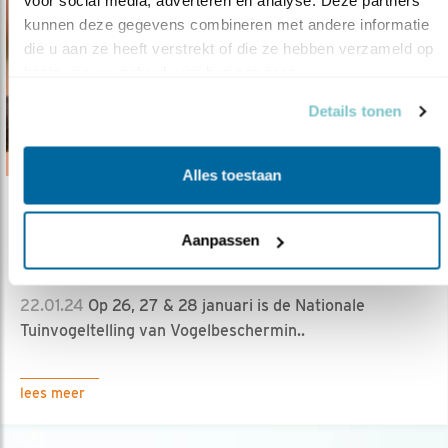
voor social media, adverteren en analyse. Deze partners 
kunnen deze gegevens combineren met andere informatie 
die u aan ze heeft verstrekt of die ze hebben verzameld op 
basis van uw gebruik van hun services.
Details tonen
Alles toestaan
Nieuws
Aanpassen
Aankomend weekend is de Nationale
Tuinvo..
22.01.24
Op 26, 27 & 28 januari is de Nationale
Tuinvogeltelling van Vogelbeschermin..
lees meer