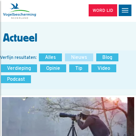
WORD LID
Men
Actueel
Alles
Nieuws
Blog
Verfijn resultaten:
Verdieping
Opinie
Tip
Video
Podcast