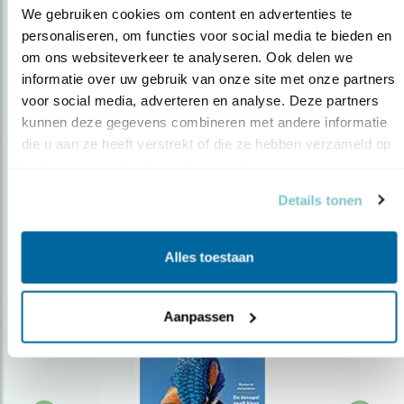
We gebruiken cookies om content en advertenties te 
personaliseren, om functies voor social media te bieden en 
om ons websiteverkeer te analyseren. Ook delen we 
Op de hoogte blijven?
informatie over uw gebruik van onze site met onze partners 
Meld je aan en ontvang nieuws, inspiratie, acties en tips
voor social media, adverteren en analyse. Deze partners 
over vogels en activiteiten van Vogelbescherming.
kunnen deze gegevens combineren met andere informatie 
die u aan ze heeft verstrekt of die ze hebben verzameld op 
AANMELDEN VOGELNIEUWS
basis van uw gebruik van hun services.
Details tonen
Volg ons via social media
Alles toestaan
Aanpassen