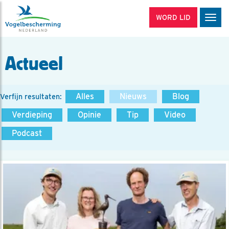
WORD LID
Men
Actueel
Alles
Nieuws
Blog
Verfijn resultaten:
Verdieping
Opinie
Tip
Video
Podcast