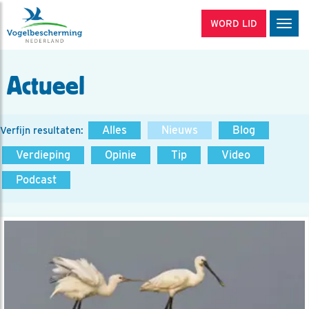
WORD LID
Men
Actueel
Alles
Nieuws
Blog
Verfijn resultaten:
Verdieping
Opinie
Tip
Video
Podcast