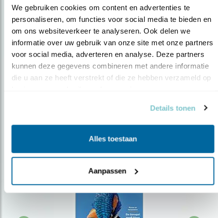
We gebruiken cookies om content en advertenties te 
personaliseren, om functies voor social media te bieden en 
om ons websiteverkeer te analyseren. Ook delen we 
Op de hoogte blijven?
informatie over uw gebruik van onze site met onze partners 
Meld je aan en ontvang nieuws, inspiratie, acties en tips
voor social media, adverteren en analyse. Deze partners 
over vogels en activiteiten van Vogelbescherming.
kunnen deze gegevens combineren met andere informatie 
die u aan ze heeft verstrekt of die ze hebben verzameld op 
AANMELDEN VOGELNIEUWS
basis van uw gebruik van hun services.
Details tonen
Volg ons via social media
Alles toestaan
Aanpassen