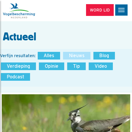
WORD LID
Men
Actueel
Alles
Nieuws
Blog
Verfijn resultaten:
Verdieping
Opinie
Tip
Video
Podcast