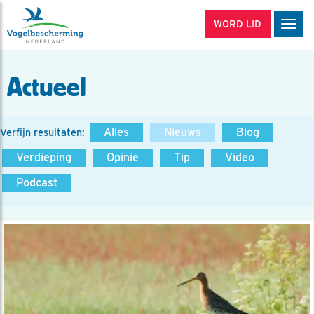
WORD LID
Men
Actueel
Alles
Nieuws
Blog
Verfijn resultaten:
Verdieping
Opinie
Tip
Video
Podcast