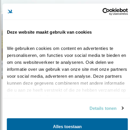
Deze website maakt gebruik van cookies
We gebruiken cookies om content en advertenties te 
personaliseren, om functies voor social media te bieden en 
om ons websiteverkeer te analyseren. Ook delen we 
informatie over uw gebruik van onze site met onze partners 
voor social media, adverteren en analyse. Deze partners 
kunnen deze gegevens combineren met andere informatie 
die u aan ze heeft verstrekt of die ze hebben verzameld op 
Nieuws
basis van uw gebruik van hun services.
Living on the Edge na vier jaar afgerond
Details tonen
18.02.16
Het door de Nationale Postcode Loterij
mogelijk gemaakte project Living on ..
Alles toestaan