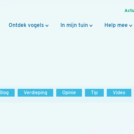
Actu
Ontdek vogels
In mijn tuin
Help mee
Blog
Verdieping
Opinie
Tip
Video