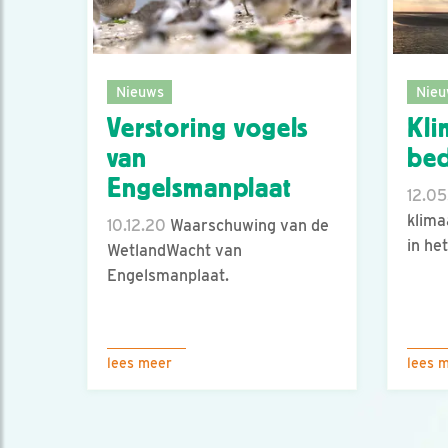
Nieuws
Nieu
Verstoring vogels
Kli
van
bed
Engelsmanplaat
12.05
klima
10.12.20
Waarschuwing van de
in he
WetlandWacht van
Engelsmanplaat.
lees meer
lees 