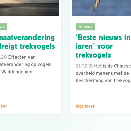
ws
Nieuws
maatverandering
‘Beste nieuws in
reigt trekvogels
jaren’ voor
trekvogels
.20
Effecten van
atverandering op vogels
21.02.18
Het is de Chinese
t Waddengebied
overheid menens met de
bescherming van trekvoge
meer
lees meer