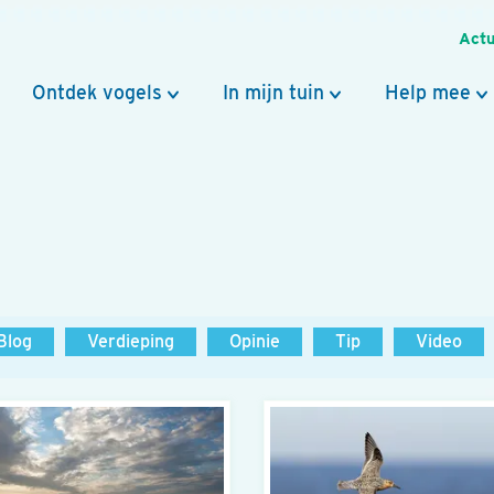
Actu
Ontdek vogels
In mijn tuin
Help mee
Blog
Verdieping
Opinie
Tip
Video