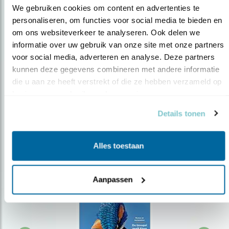
We gebruiken cookies om content en advertenties te 
personaliseren, om functies voor social media te bieden en 
om ons websiteverkeer te analyseren. Ook delen we 
Op de hoogte blijven?
informatie over uw gebruik van onze site met onze partners 
Meld je aan en ontvang nieuws, inspiratie, acties en tips
voor social media, adverteren en analyse. Deze partners 
over vogels en activiteiten van Vogelbescherming.
kunnen deze gegevens combineren met andere informatie 
die u aan ze heeft verstrekt of die ze hebben verzameld op 
AANMELDEN VOGELNIEUWS
basis van uw gebruik van hun services.
Details tonen
Volg ons via social media
Alles toestaan
Aanpassen