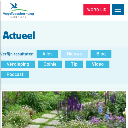
WORD LID
Men
Actueel
Alles
Nieuws
Blog
Verfijn resultaten:
Verdieping
Opinie
Tip
Video
Podcast