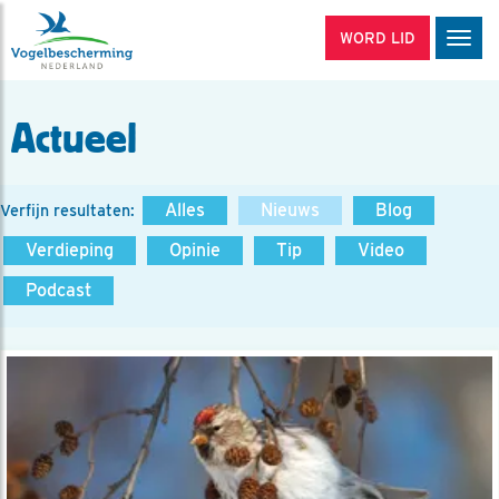
WORD LID
Men
Actueel
Alles
Nieuws
Blog
Verfijn resultaten:
Verdieping
Opinie
Tip
Video
Podcast