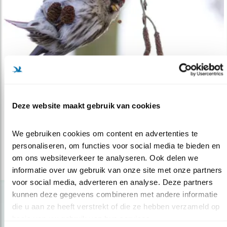
Nieuws
Deze website maakt gebruik van cookies
Tienduizenden barmsijzen in Nederland
22.11.23
Daar zijn de barmsijzen weer.
We gebruiken cookies om content en advertenties te 
personaliseren, om functies voor social media te bieden en 
om ons websiteverkeer te analyseren. Ook delen we 
lees meer
informatie over uw gebruik van onze site met onze partners 
voor social media, adverteren en analyse. Deze partners 
kunnen deze gegevens combineren met andere informatie 
die u aan ze heeft verstrekt of die ze hebben verzameld op 
basis van uw gebruik van hun services.