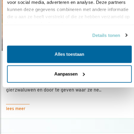
voor social media, adverteren en analyse. Deze partners 
kunnen deze gegevens combineren met andere informatie 
die u aan ze heeft verstrekt of die ze hebben verzameld op 
basis van uw gebruik van hun services.
Details tonen
Alles toestaan
Nieuws
Waar broeden de gierzwaluwen?
Aanpassen
29.09.21
We vroegen u om uit te kijken naar
gierzwaluwen en door te geven waar ze ne..
lees meer