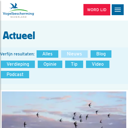
WORD LID
Men
Actueel
Alles
Nieuws
Blog
Verfijn resultaten:
Verdieping
Opinie
Tip
Video
Podcast