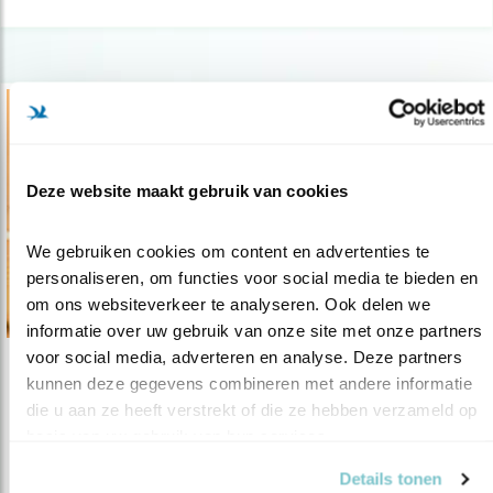
Deze website maakt gebruik van cookies
We gebruiken cookies om content en advertenties te 
personaliseren, om functies voor social media te bieden en 
om ons websiteverkeer te analyseren. Ook delen we 
informatie over uw gebruik van onze site met onze partners 
voor social media, adverteren en analyse. Deze partners 
Nieuws
kunnen deze gegevens combineren met andere informatie 
die u aan ze heeft verstrekt of die ze hebben verzameld op 
6500 euro voor bedreigde strandbroeders
basis van uw gebruik van hun services.
08.05.17
Als aftrap van de Nationale Vogelweek werd
Details tonen
zaterdag op Texel een vogelkijkr..