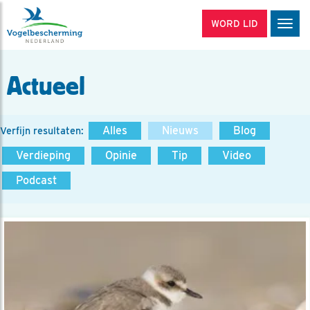
WORD LID
Men
Actueel
Alles
Nieuws
Blog
Verfijn resultaten:
Verdieping
Opinie
Tip
Video
Podcast