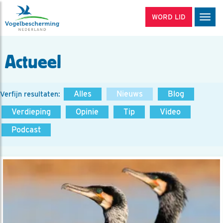
WORD LID
Men
Actueel
Alles
Nieuws
Blog
Verfijn resultaten:
Verdieping
Opinie
Tip
Video
Podcast