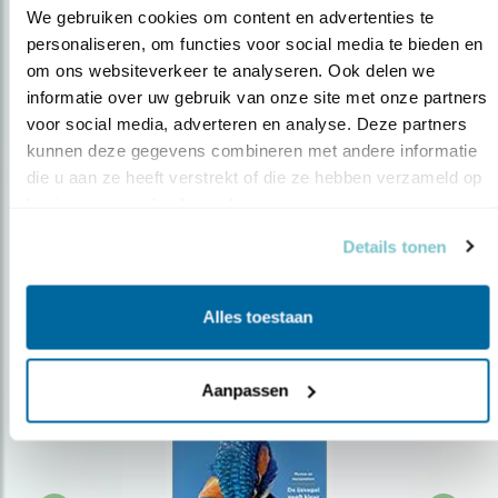
We gebruiken cookies om content en advertenties te 
personaliseren, om functies voor social media te bieden en 
om ons websiteverkeer te analyseren. Ook delen we 
Op de hoogte blijven?
informatie over uw gebruik van onze site met onze partners 
Meld je aan en ontvang nieuws, inspiratie, acties en tips
voor social media, adverteren en analyse. Deze partners 
over vogels en activiteiten van Vogelbescherming.
kunnen deze gegevens combineren met andere informatie 
die u aan ze heeft verstrekt of die ze hebben verzameld op 
AANMELDEN VOGELNIEUWS
basis van uw gebruik van hun services.
Details tonen
Volg ons via social media
Alles toestaan
Aanpassen