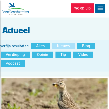
WORD LID
Men
Actueel
Alles
Nieuws
Blog
Verfijn resultaten:
Verdieping
Opinie
Tip
Video
Podcast