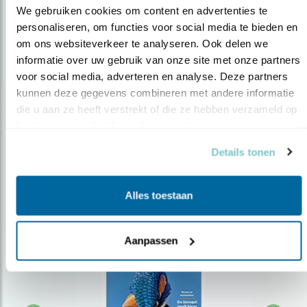
We gebruiken cookies om content en advertenties te 
personaliseren, om functies voor social media te bieden en 
om ons websiteverkeer te analyseren. Ook delen we 
Op de hoogte blijven?
informatie over uw gebruik van onze site met onze partners 
Meld je aan en ontvang nieuws, inspiratie, acties en tips
voor social media, adverteren en analyse. Deze partners 
over vogels en activiteiten van Vogelbescherming.
kunnen deze gegevens combineren met andere informatie 
die u aan ze heeft verstrekt of die ze hebben verzameld op 
AANMELDEN VOGELNIEUWS
basis van uw gebruik van hun services.
Details tonen
Volg ons via social media
Alles toestaan
Aanpassen