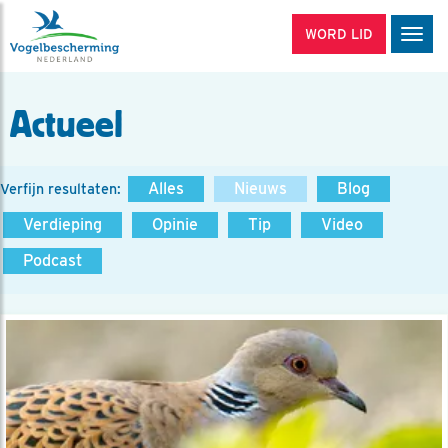
WORD LID
Men
Actueel
Alles
Nieuws
Blog
Verfijn resultaten:
Verdieping
Opinie
Tip
Video
Podcast