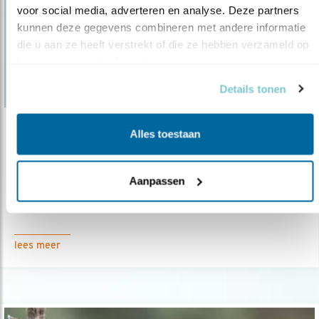
voor social media, adverteren en analyse. Deze partners 
kunnen deze gegevens combineren met andere informatie 
die u aan ze heeft verstrekt of die ze hebben verzameld op 
basis van uw gebruik van hun services.
Details tonen
Nieuws
Alles toestaan
Verbijsterend: Franse plannen voor jacht
Aanpassen
24.07.19
Ook komend najaar mag er weer gejaagd
worden op wulp en zomertortel.
lees meer