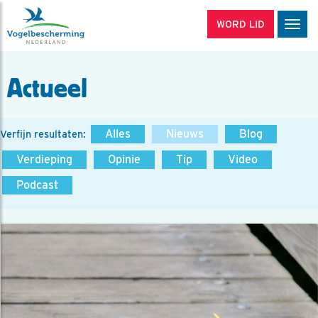
WORD LID
Men
Actueel
Alles
Nieuws
Blog
Verfijn resultaten:
Verdieping
Opinie
Tip
Video
Podcast