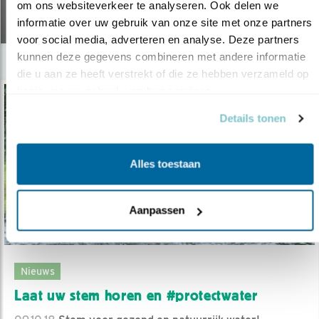
om ons websiteverkeer te analyseren. Ook delen we 
08.03.21
informatie over uw gebruik van onze site met onze partners 
voor social media, adverteren en analyse. Deze partners 
kunnen deze gegevens combineren met andere informatie 
die u aan ze heeft verstrekt of die ze hebben verzameld op 
basis van uw gebruik van hun services.
Details tonen
Alles toestaan
Aanpassen
Nieuws
Laat uw stem horen en #protectwater