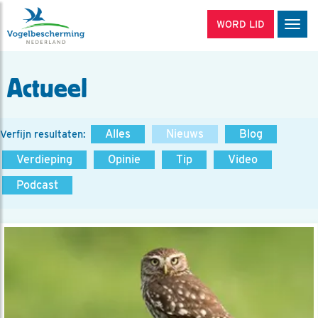
WORD LID
Men
Actueel
Alles
Nieuws
Blog
Verfijn resultaten:
Verdieping
Opinie
Tip
Video
Podcast