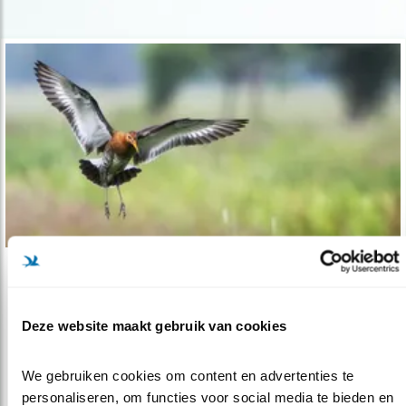
Nieuws
'On the way to PlanetProof' maakt onjuis..
Deze website maakt gebruik van cookies
08.11.23
Reclame Code Commissie fluit keurmerk terug.
We gebruiken cookies om content en advertenties te 
personaliseren, om functies voor social media te bieden en 
lees meer