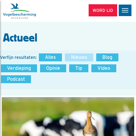
WORD LID
Men
Actueel
Alles
Nieuws
Blog
Verfijn resultaten:
Verdieping
Opinie
Tip
Video
Podcast