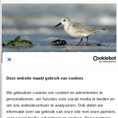
Nieuws
Deze website maakt gebruik van cookies
Ontdek wadvogels met app
12.05.22
Altijd een wadvogelgids op zak mét tips om
We gebruiken cookies om content en advertenties te 
vogelverstoring tegen te gaan.
personaliseren, om functies voor social media te bieden en 
om ons websiteverkeer te analyseren. Ook delen we 
informatie over uw gebruik van onze site met onze partners 
lees meer
voor social media, adverteren en analyse. Deze partners 