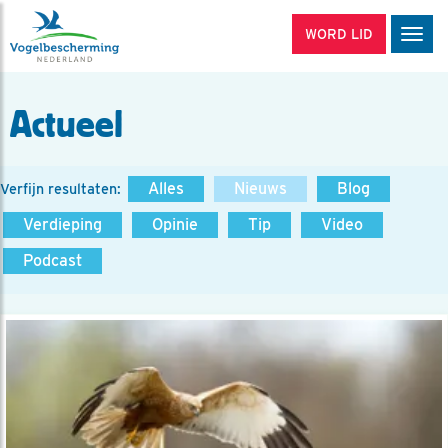
WORD LID
Men
Actueel
Alles
Nieuws
Blog
Verfijn resultaten:
Verdieping
Opinie
Tip
Video
Podcast