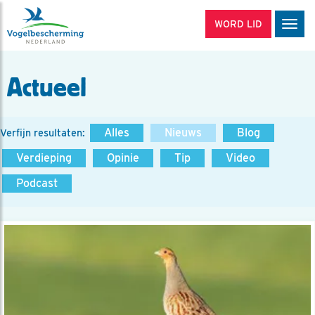
WORD LID
Men
Actueel
Alles
Nieuws
Blog
Verfijn resultaten:
Verdieping
Opinie
Tip
Video
Podcast