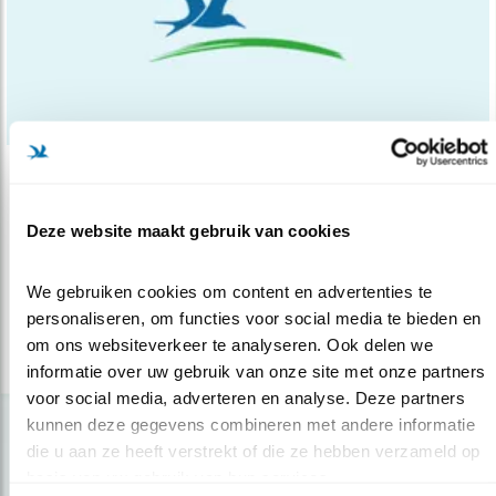
Nieuws
Vogelakkers voor velduil en blauwe kieke..
Deze website maakt gebruik van cookies
16.04.15
Het is vijf voor twaalf voor de blauwe
kiekendief en velduil in het waddeng..
We gebruiken cookies om content en advertenties te 
personaliseren, om functies voor social media te bieden en 
om ons websiteverkeer te analyseren. Ook delen we 
lees meer
informatie over uw gebruik van onze site met onze partners 
voor social media, adverteren en analyse. Deze partners 
kunnen deze gegevens combineren met andere informatie 
die u aan ze heeft verstrekt of die ze hebben verzameld op 
basis van uw gebruik van hun services.