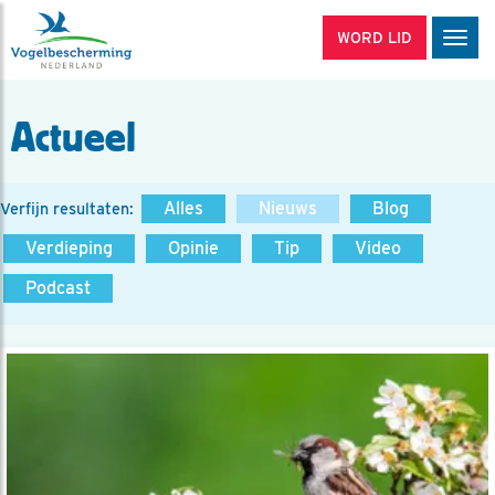
WORD LID
Men
Actueel
Alles
Nieuws
Blog
Verfijn resultaten:
Verdieping
Opinie
Tip
Video
Podcast