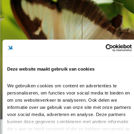
Deze website maakt gebruik van cookies
We gebruiken cookies om content en advertenties te 
Nieuws
personaliseren, om functies voor social media te bieden en 
IS DE BUXUS VERLOREN?
om ons websiteverkeer te analyseren. Ook delen we 
informatie over uw gebruik van onze site met onze partners 
31.05.18
voor social media, adverteren en analyse. Deze partners 
kunnen deze gegevens combineren met andere informatie 
die u aan ze heeft verstrekt of die ze hebben verzameld op 