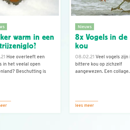
ws
Nieuws
ker warm in een
8x Vogels in de
trijzeniglo?
kou
.21
Hoe overleeft een
08.02.21
Veel vogels zijn 
js in het veelal open
bittere kou op zichzelf
nland? Beschutting is
aangewezen. Een collage.
meer
lees meer