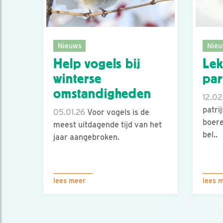
Nieuws
Nieu
Help vogels bij
Lek
winterse
par
omstandigheden
12.02
patri
05.01.26
Voor vogels is de
boere
meest uitdagende tijd van het
bel..
jaar aangebroken.
lees meer
lees 