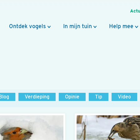
Actu
Ontdek vogels
In mijn tuin
Help mee
Blog
Verdieping
Opinie
Tip
Video