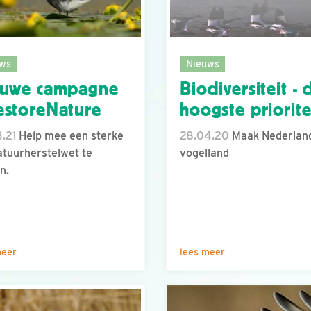
ws
Nieuws
euwe campagne
Biodiversiteit - 
storeNature
hoogste priorite
.21
Help mee een sterke
28.04.20
Maak Nederlan
tuurherstelwet te
vogelland
n.
meer
lees meer