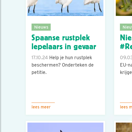
Nieuws
Nieu
Spaanse rustplek
Ni
lepelaars in gevaar
#Re
17.10.24
Help je hun rustplek
09.03
beschermen? Onderteken de
EU-na
petitie.
krijge
lees meer
lees 