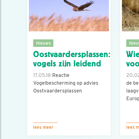
Nieuws
Nieu
Oostvaardersplassen:
Wie
vogels zijn leidend
vo
17.05.18
Reactie
20.02
Vogelbescherming op advies
de be
Oostvaardersplassen
laag
Europ
lees meer
lees 