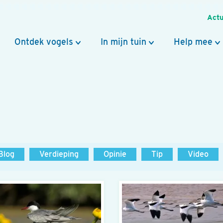
Actu
Ontdek vogels
In mijn tuin
Help mee
Blog
Verdieping
Opinie
Tip
Video