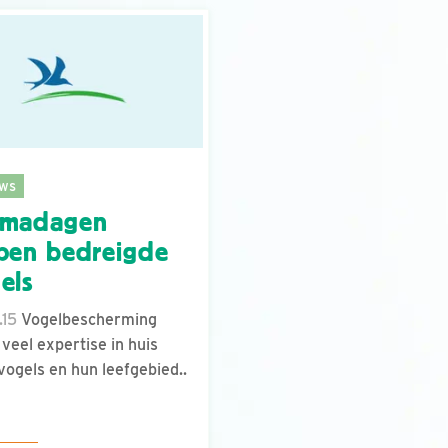
ws
emadagen
pen bedreigde
els
.15
Vogelbescherming
 veel expertise in huis
vogels en hun leefgebied..