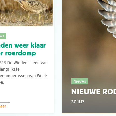
ws
den weer klaar
or roerdomp
.18
De Wieden is een van
langrijkste
veenmoerassen van West-
Nieuws
a.
NIEUWE ROD
30.11.17
meer