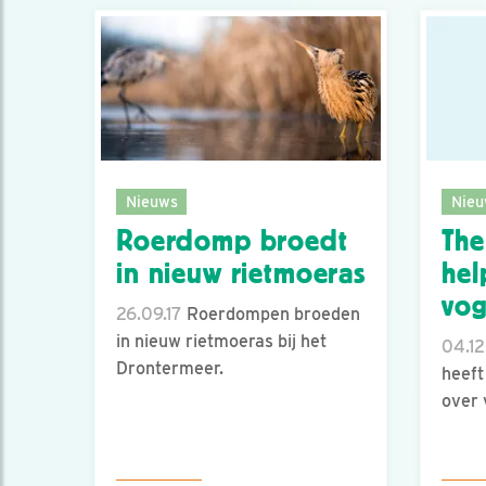
Nieuws
Nieu
Roerdomp broedt
Th
in nieuw rietmoeras
hel
vog
26.09.17
Roerdompen broeden
in nieuw rietmoeras bij het
04.12
Drontermeer.
heeft
over 