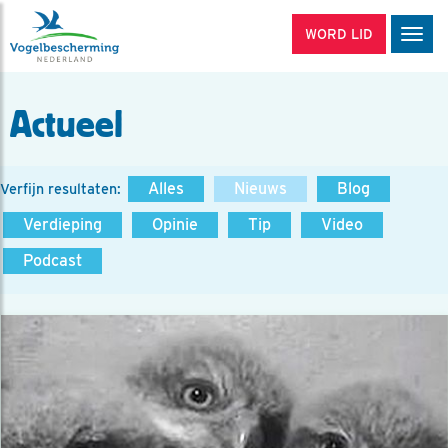
WORD LID
Men
Actueel
Alles
Nieuws
Blog
Verfijn resultaten:
Verdieping
Opinie
Tip
Video
Podcast