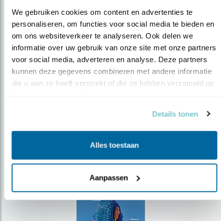
We gebruiken cookies om content en advertenties te 
personaliseren, om functies voor social media te bieden en 
om ons websiteverkeer te analyseren. Ook delen we 
Op de hoogte blijven?
informatie over uw gebruik van onze site met onze partners 
voor social media, adverteren en analyse. Deze partners 
Meld je aan en ontvang nieuws, inspiratie, acties en tips
over vogels en activiteiten van Vogelbescherming.
kunnen deze gegevens combineren met andere informatie 
die u aan ze heeft verstrekt of die ze hebben verzameld op 
AANMELDEN VOGELNIEUWS
basis van uw gebruik van hun services.
Details tonen
Volg ons via social media
Alles toestaan
Aanpassen