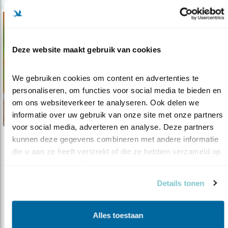
Deze website maakt gebruik van cookies
We gebruiken cookies om content en advertenties te 
personaliseren, om functies voor social media te bieden en 
om ons websiteverkeer te analyseren. Ook delen we 
informatie over uw gebruik van onze site met onze partners 
voor social media, adverteren en analyse. Deze partners 
kunnen deze gegevens combineren met andere informatie 
Nieuws
die u aan ze heeft verstrekt of die ze hebben verzameld op 
Baanbrekend natuurherstel Waddenzee
basis van uw gebruik van hun services.
02.02.19
Nationale Postcode Loterij steunt project
Details tonen
‘Holwerd aan Zee’ met 15 miljoen ..
Alles toestaan
lees meer