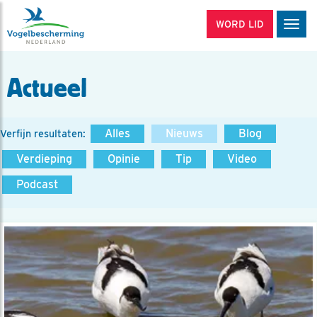
WORD LID
Men
Actueel
Alles
Nieuws
Blog
Verfijn resultaten:
Verdieping
Opinie
Tip
Video
Podcast