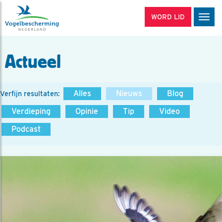
WORD LID
Men
Actueel
Alles
Nieuws
Blog
Verfijn resultaten:
Verdieping
Opinie
Tip
Video
Podcast