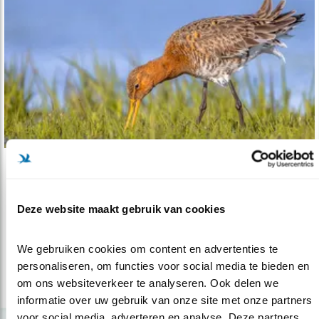
Nieuws
Grutto 3x de Sjaak
Deze website maakt gebruik van cookies
28.02.20
Waarom Vogelbescherming druk is met een
vliegveld bij Lissabon...
We gebruiken cookies om content en advertenties te 
personaliseren, om functies voor social media te bieden en 
om ons websiteverkeer te analyseren. Ook delen we 
lees meer
informatie over uw gebruik van onze site met onze partners 
voor social media, adverteren en analyse. Deze partners 