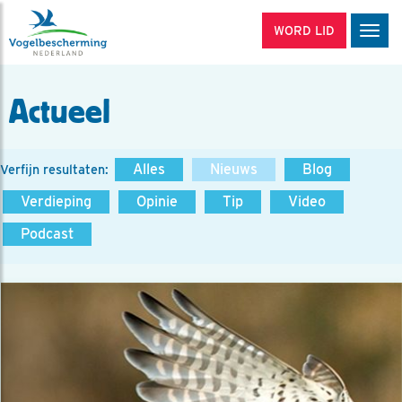
WORD LID
Men
Actueel
Alles
Nieuws
Blog
Verfijn resultaten:
Verdieping
Opinie
Tip
Video
Podcast