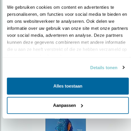
We gebruiken cookies om content en advertenties te 
personaliseren, om functies voor social media te bieden en 
om ons websiteverkeer te analyseren. Ook delen we 
Op de hoogte blijven?
informatie over uw gebruik van onze site met onze partners 
voor social media, adverteren en analyse. Deze partners 
Meld je aan en ontvang nieuws, inspiratie, acties en tips
over vogels en activiteiten van Vogelbescherming.
kunnen deze gegevens combineren met andere informatie 
die u aan ze heeft verstrekt of die ze hebben verzameld op 
AANMELDEN VOGELNIEUWS
basis van uw gebruik van hun services.
Details tonen
Volg ons via social media
Alles toestaan
Aanpassen