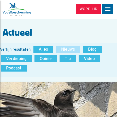
WORD LID
Men
Actueel
Alles
Nieuws
Blog
Verfijn resultaten:
Verdieping
Opinie
Tip
Video
Podcast