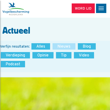
WORD LID
Men
Actueel
Alles
Nieuws
Blog
Verfijn resultaten:
Verdieping
Opinie
Tip
Video
Podcast