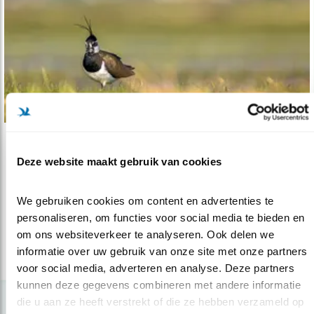
Nieuws
Deze website maakt gebruik van cookies
2016 is het Jaar van de Kievit
28.12.15
Het gaat niet goed met één van de bekendste
We gebruiken cookies om content en advertenties te 
weidevogels, de kievit. Vanaf h..
personaliseren, om functies voor social media te bieden en 
om ons websiteverkeer te analyseren. Ook delen we 
informatie over uw gebruik van onze site met onze partners 
lees meer
voor social media, adverteren en analyse. Deze partners 
kunnen deze gegevens combineren met andere informatie 
die u aan ze heeft verstrekt of die ze hebben verzameld op 