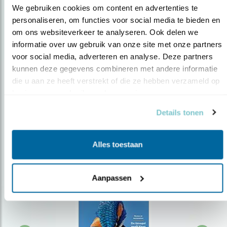
We gebruiken cookies om content en advertenties te 
personaliseren, om functies voor social media te bieden en 
om ons websiteverkeer te analyseren. Ook delen we 
Op de hoogte blijven?
informatie over uw gebruik van onze site met onze partners 
Meld je aan en ontvang nieuws, inspiratie, acties en tips
voor social media, adverteren en analyse. Deze partners 
over vogels en activiteiten van Vogelbescherming.
kunnen deze gegevens combineren met andere informatie 
die u aan ze heeft verstrekt of die ze hebben verzameld op 
AANMELDEN VOGELNIEUWS
basis van uw gebruik van hun services.
Details tonen
Volg ons via social media
Alles toestaan
Aanpassen