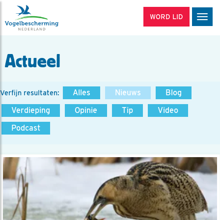
WORD LID
Men
Actueel
Alles
Nieuws
Blog
Verfijn resultaten:
Verdieping
Opinie
Tip
Video
Podcast