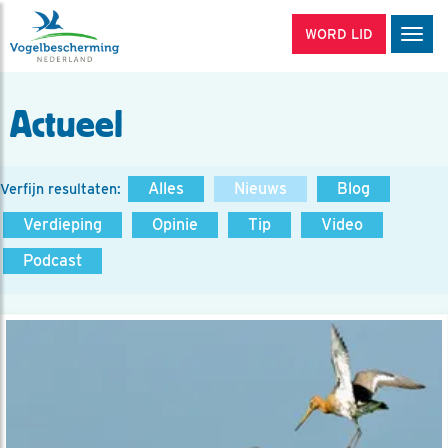
WORD LID
Men
Actueel
Alles
Nieuws
Blog
Verfijn resultaten:
Verdieping
Opinie
Tip
Video
Podcast