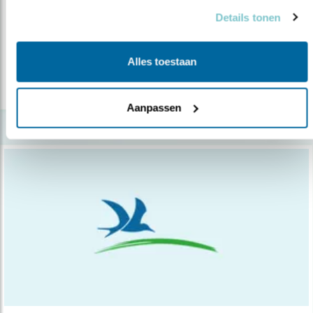
natuurrege..
Details tonen
08.12.15
De Tweede Kamer heeft zojuist een motie
aangenomen waarin ze zich uitspreek..
Alles toestaan
lees meer
Aanpassen