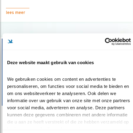
lees meer
Deze website maakt gebruik van cookies
We gebruiken cookies om content en advertenties te 
personaliseren, om functies voor social media te bieden en 
om ons websiteverkeer te analyseren. Ook delen we 
informatie over uw gebruik van onze site met onze partners 
voor social media, adverteren en analyse. Deze partners 
kunnen deze gegevens combineren met andere informatie 
Nieuws
die u aan ze heeft verstrekt of die ze hebben verzameld op 
Tweede Kamer: behoud Europese
basis van uw gebruik van hun services.