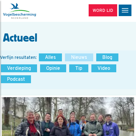
WORD LID
Men
Actueel
Alles
Nieuws
Blog
Verfijn resultaten:
Verdieping
Opinie
Tip
Video
Podcast