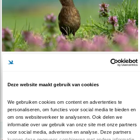
Nieuws
Lobby-workshop voor groenere gemeente
31.03.22
Overtuig nieuw gekozen gemeenteraden dat
Deze website maakt gebruik van cookies
ze goed moeten zorgen voor natuur.
We gebruiken cookies om content en advertenties te 
personaliseren, om functies voor social media te bieden en 
lees meer
om ons websiteverkeer te analyseren. Ook delen we 
informatie over uw gebruik van onze site met onze partners 
voor social media, adverteren en analyse. Deze partners 
kunnen deze gegevens combineren met andere informatie 