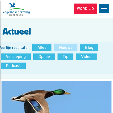
WORD LID
Men
Actueel
Alles
Nieuws
Blog
Verfijn resultaten:
Verdieping
Opinie
Tip
Video
Podcast