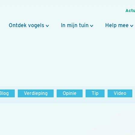
Actu
Ontdek vogels
In mijn tuin
Help mee
Blog
Verdieping
Opinie
Tip
Video