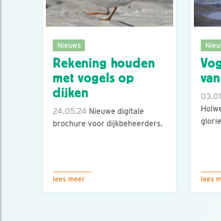
Nieuws
Nieu
Rekening houden
Vog
met vogels op
van
dijken
03.01
Holwe
24.05.24
Nieuwe digitale
glori
brochure voor dijkbeheerders.
lees meer
lees 