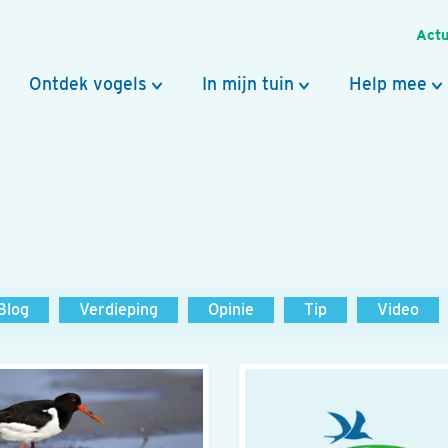
Actu
Ontdek vogels
In mijn tuin
Help mee
Blog
Verdieping
Opinie
Tip
Video