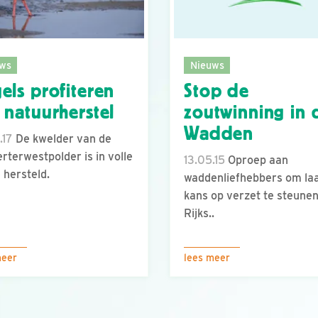
ws
Nieuws
els profiteren
Stop de
 natuurherstel
zoutwinning in 
Wadden
.17
De kwelder van de
rterwestpolder is in volle
13.05.15
Oproep aan
e hersteld.
waddenliefhebbers om la
kans op verzet te steune
Rijks..
meer
lees meer