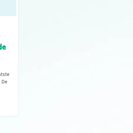
de
atste
n De