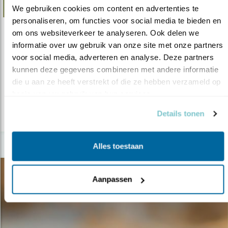
We gebruiken cookies om content en advertenties te 
personaliseren, om functies voor social media te bieden en 
om ons websiteverkeer te analyseren. Ook delen we 
Nieuws
informatie over uw gebruik van onze site met onze partners 
Financiële impuls natuur IJsselmeer
voor social media, adverteren en analyse. Deze partners 
kunnen deze gegevens combineren met andere informatie 
05.12.19
Naar een robuust en veerkrachtig
die u aan ze heeft verstrekt of die ze hebben verzameld op 
IJsselmeergebied
basis van uw gebruik van hun services.
Details tonen
lees meer
Alles toestaan
Aanpassen