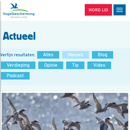
WORD LID
Men
Actueel
Alles
Nieuws
Blog
Verfijn resultaten:
Verdieping
Opinie
Tip
Video
Podcast