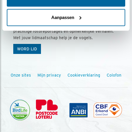
Ontvang 5 x Vogels voor € 36,00 per jaar
Aanpassen
Vogels is het tijdschrift voor onze leden, met
prachtige fotoreportages en opmerkelijke verhalen.
Met jouw lidmaatschap help je de vogels.
WORD LID
Onze sites
Mijn privacy
Cookieverklaring
Colofon