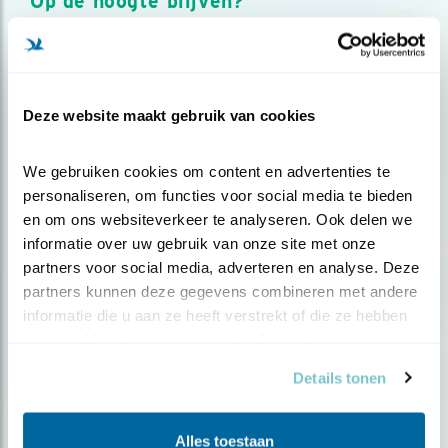
Op de hoogte blijven?
Meld je aan en ontvang nieuws, inspiratie, acties en tips
over vogels en activiteiten van Vogelbescherming.
AANMELDEN VOGELNIEUWS
Deze website maakt gebruik van cookies
Volg ons via social media
We gebruiken cookies om content en advertenties te 
personaliseren, om functies voor social media te bieden 
en om ons websiteverkeer te analyseren. Ook delen we 
informatie over uw gebruik van onze site met onze 
partners voor social media, adverteren en analyse. Deze 
partners kunnen deze gegevens combineren met andere 
informatie die u aan ze heeft verstrekt of die ze hebben 
verzameld op basis van uw gebruik van hun services.
Details tonen
Alles toestaan