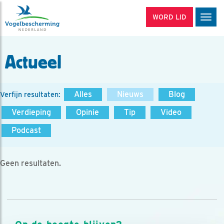
WORD LID
Men
Actueel
Alles
Nieuws
Blog
Verfijn resultaten:
Verdieping
Opinie
Tip
Video
Podcast
Geen resultaten.