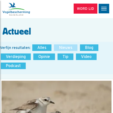
WORD LID
Men
Actueel
Alles
Nieuws
Blog
Verfijn resultaten:
Verdieping
Opinie
Tip
Video
Podcast