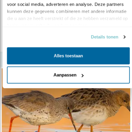
Nieuws
voor social media, adverteren en analyse. Deze partners 
kunnen deze gegevens combineren met andere informatie 
Schadelijke mosselzaadvisserij in Wadden..
die u aan ze heeft verstrekt of die ze hebben verzameld op 
08.12.20
Goed nieuws voor wadvogels!
basis van uw gebruik van hun services.
Details tonen
lees meer
Alles toestaan
Aanpassen