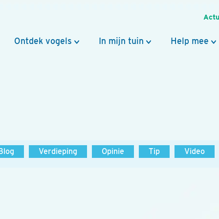
Actu
Ontdek vogels
In mijn tuin
Help mee
Blog
Verdieping
Opinie
Tip
Video