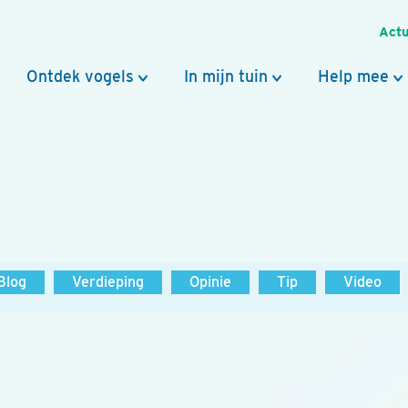
Actu
Ontdek vogels
In mijn tuin
Help mee
Blog
Verdieping
Opinie
Tip
Video