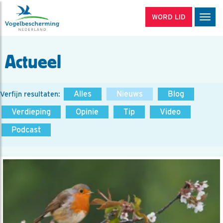
WORD LID
Men
Actueel
Alles
Nieuws
Blog
Verfijn resultaten:
Verdieping
Opinie
Tip
Video
Podcast