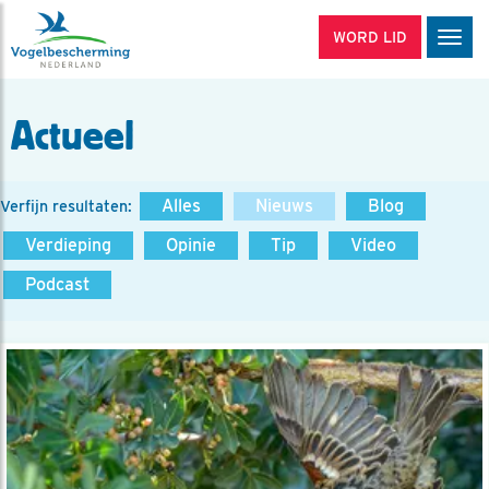
WORD LID
Men
Actueel
Alles
Nieuws
Blog
Verfijn resultaten:
Verdieping
Opinie
Tip
Video
Podcast