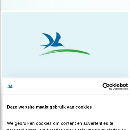
Nieuws
Nieuwe Euro- commissaris Natuur
Deze website maakt gebruik van cookies
29.09.14
Vandaag, maandag 29 september, beginnen in
Brussel de hoorzittingen voor de..
We gebruiken cookies om content en advertenties te 
personaliseren, om functies voor social media te bieden en 