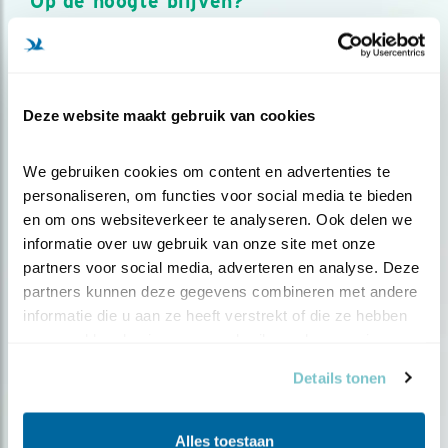
Op de hoogte blijven?
Meld je aan en ontvang nieuws, inspiratie, acties en tips
over vogels en activiteiten van Vogelbescherming.
AANMELDEN VOGELNIEUWS
Deze website maakt gebruik van cookies
Volg ons via social media
We gebruiken cookies om content en advertenties te 
personaliseren, om functies voor social media te bieden 
en om ons websiteverkeer te analyseren. Ook delen we 
informatie over uw gebruik van onze site met onze 
partners voor social media, adverteren en analyse. Deze 
partners kunnen deze gegevens combineren met andere 
informatie die u aan ze heeft verstrekt of die ze hebben 
verzameld op basis van uw gebruik van hun services.
Details tonen
Alles toestaan