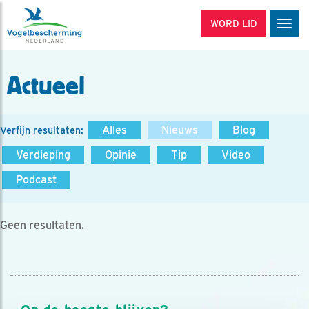
WORD LID
Men
Actueel
Alles
Nieuws
Blog
Verfijn resultaten:
Verdieping
Opinie
Tip
Video
Podcast
Geen resultaten.