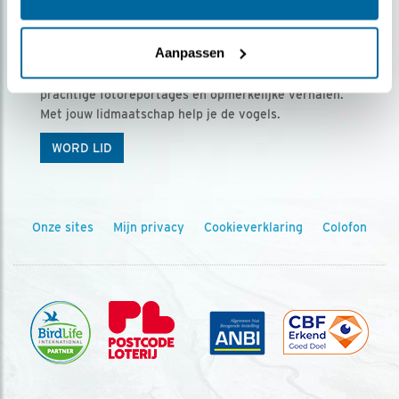
Ontvang 5 x Vogels voor € 36,00 per jaar
Aanpassen
Vogels is het tijdschrift voor onze leden, met
prachtige fotoreportages en opmerkelijke verhalen.
Met jouw lidmaatschap help je de vogels.
WORD LID
Onze sites
Mijn privacy
Cookieverklaring
Colofon