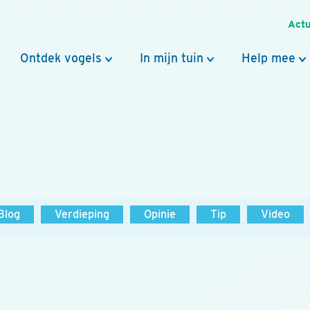
Actu
Ontdek vogels
In mijn tuin
Help mee
Blog
Verdieping
Opinie
Tip
Video