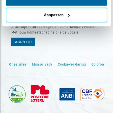
Ontvang 5 x Vogels voor € 36,00 per jaar
Aanpassen
Vogels is het tijdschrift voor onze leden, met
prachtige fotoreportages en opmerkelijke verhalen.
Met jouw lidmaatschap help je de vogels.
WORD LID
Onze sites
Mijn privacy
Cookieverklaring
Colofon