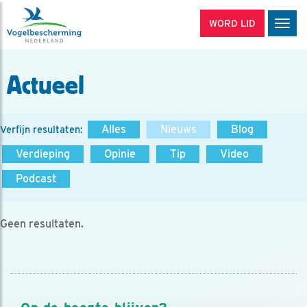
WORD LID
Men
Actueel
Alles
Nieuws
Blog
Verfijn resultaten:
Verdieping
Opinie
Tip
Video
Podcast
Geen resultaten.