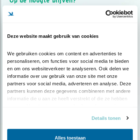
Op de hoogte blijven?
Meld je aan en ontvang nieuws, inspiratie, acties en tips
over vogels en activiteiten van Vogelbescherming.
AANMELDEN VOGELNIEUWS
Deze website maakt gebruik van cookies
Volg ons via social media
We gebruiken cookies om content en advertenties te 
personaliseren, om functies voor social media te bieden 
en om ons websiteverkeer te analyseren. Ook delen we 
informatie over uw gebruik van onze site met onze 
partners voor social media, adverteren en analyse. Deze 
partners kunnen deze gegevens combineren met andere 
informatie die u aan ze heeft verstrekt of die ze hebben 
verzameld op basis van uw gebruik van hun services.
Details tonen
Alles toestaan