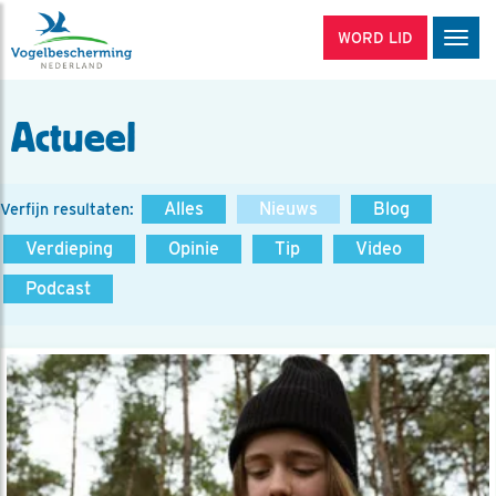
WORD LID
Men
Actueel
Alles
Nieuws
Blog
Verfijn resultaten:
Verdieping
Opinie
Tip
Video
Podcast