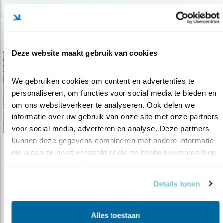
Deze website maakt gebruik van cookies
We gebruiken cookies om content en advertenties te 
personaliseren, om functies voor social media te bieden en 
om ons websiteverkeer te analyseren. Ook delen we 
informatie over uw gebruik van onze site met onze partners 
voor social media, adverteren en analyse. Deze partners 
kunnen deze gegevens combineren met andere informatie 
Nieuws
die u aan ze heeft verstrekt of die ze hebben verzameld op 
basis van uw gebruik van hun services.
Nieuw: BTX telescoop van Swarovski Optik
Details tonen
03.03.17
Swarovski ’s splinternieuwe BTX telescoop
met een revolutionair design en ..
Alles toestaan