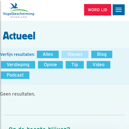
WORD LID
Men
Actueel
Alles
Nieuws
Blog
Verfijn resultaten:
Verdieping
Opinie
Tip
Video
Podcast
Geen resultaten.