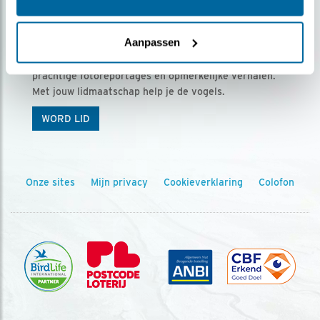
Ontvang 5 x Vogels voor € 36,00 per jaar
Aanpassen
Vogels is het tijdschrift voor onze leden, met
prachtige fotoreportages en opmerkelijke verhalen.
Met jouw lidmaatschap help je de vogels.
WORD LID
Onze sites
Mijn privacy
Cookieverklaring
Colofon