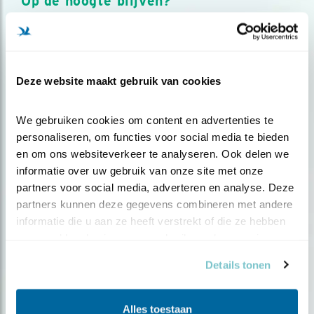
Op de hoogte blijven?
Meld je aan en ontvang nieuws, inspiratie, acties en tips
over vogels en activiteiten van Vogelbescherming.
AANMELDEN VOGELNIEUWS
Deze website maakt gebruik van cookies
Volg ons via social media
We gebruiken cookies om content en advertenties te 
personaliseren, om functies voor social media te bieden 
en om ons websiteverkeer te analyseren. Ook delen we 
informatie over uw gebruik van onze site met onze 
partners voor social media, adverteren en analyse. Deze 
partners kunnen deze gegevens combineren met andere 
informatie die u aan ze heeft verstrekt of die ze hebben 
verzameld op basis van uw gebruik van hun services.
Details tonen
Alles toestaan