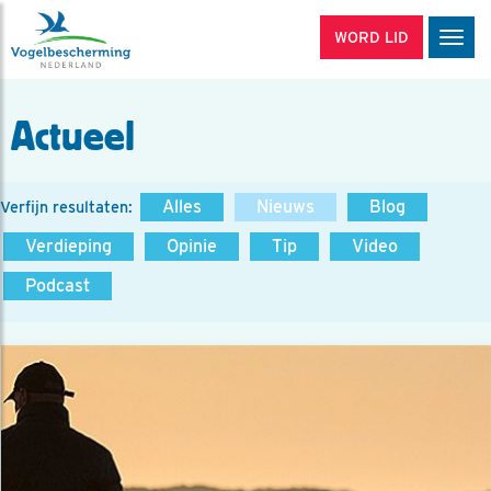
WORD LID
Men
Actueel
Alles
Nieuws
Blog
Verfijn resultaten:
Verdieping
Opinie
Tip
Video
Podcast