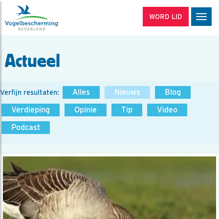
WORD LID
Men
Actueel
Alles
Nieuws
Blog
Verfijn resultaten:
Verdieping
Opinie
Tip
Video
Podcast