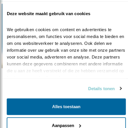
Deze website maakt gebruik van cookies
We gebruiken cookies om content en advertenties te 
personaliseren, om functies voor social media te bieden en 
om ons websiteverkeer te analyseren. Ook delen we 
informatie over uw gebruik van onze site met onze partners 
voor social media, adverteren en analyse. Deze partners 
kunnen deze gegevens combineren met andere informatie 
die u aan ze heeft verstrekt of die ze hebben verzameld op 
basis van uw gebruik van hun services.
Nieuws
Bruine Bank wordt Natura 2000-gebied
Details tonen
04.11.20
Vogelbescherming tekende met succes
bezwaar aan.
Alles toestaan
lees meer
Aanpassen