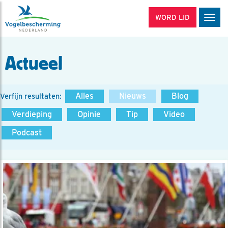
WORD LID
Men
Actueel
Alles
Nieuws
Blog
Verfijn resultaten:
Verdieping
Opinie
Tip
Video
Podcast